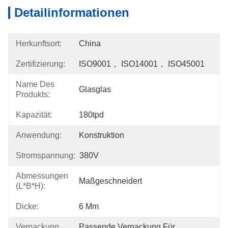
Detailinformationen
Herkunftsort:
China
Zertifizierung:
ISO9001， ISO14001， ISO45001
Name Des
Glasglas
Produkts:
Kapazität:
180tpd
Anwendung:
Konstruktion
Stromspannung:
380V
Abmessungen
Maßgeschneidert
(L*B*H):
Dicke:
6 Mm
Verpackung
Passende Verpackung Für 