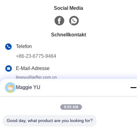
Social Media
Schnellkontakt
Telefon
+86-23-6775-9464
E-Mail-Adresse
linwyu@jeffer.com.cn
Maggie YU
Anschrift
4FL, B3 Saturn Builing, Nr. 98- Stern-Straße, neue
Nordzone, Chongqing, China
9:55 AM
Good day, what product are you looking for?
Datenschutzrichtlinie
|
Sitemap
Gute Qualität Chinas Industrieller Glasofen Lieferant. Copyright-©