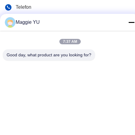
Telefon
+86-23-6775-9464
Maggie YU
E-Mail-Adresse
linwyu@jeffer.com.cn
7:37 AM
Anschrift
Good day, what product are you looking for?
4FL, B3 Saturn Builing, Nr. 98- Stern-Straße, neue
Nordzone, Chongqing, China
Datenschutzrichtlinie
|
Sitemap
Gute Qualität Chinas Industrieller Glasofen Lieferant. Copyright-©
2020-2026 JEFFER Engineering and Technology Co.,Ltd . Alle
Rechte vorbehalten.