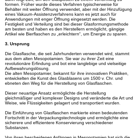
formen. Früher wurde dieses Verfahren typischerweise für
Behälter mit weiter Öffnung verwendet, aber mit der Hinzufügung
eines Vakuum-Assistenzverfahrens kann es jetzt auch für
Anwendungen mit enger Öffnung eingesetzt werden. Die
Festigkeit und Verteilung sind bei dieser Glasformungsmethode
am besten und haben es den Herstellern ermöglicht, gängige
Artikel wie Bierflaschen zu „erleichtern“, um Energie zu sparen.
3. Ursprung
Die Glasflasche, die seit Jahrhunderten verwendet wird, stammt
aus dem alten Mesopotamien. Sie war zu ihrer Zeit eine
revolutionäre Erfindung und bot eine langlebige und vielseitige
Aufbewahrungslösung.
Die alten Mesopotamier, bekannt für ihre innovativen Praktiken,
entwickelten die Kunst des Glasblasens um 1500 v. Chr. und
ebneten den Weg für die Herstellung von Glasflaschen.
Dieser neuartige Ansatz ermöglichte die Herstellung
gleichmäßiger und komplexer Designs und veränderte die Art und
Weise, wie Flüssigkeiten gelagert und transportiert wurden.
Die Einführung von Glasflaschen markierte einen bedeutenden
Fortschritt in der Verpackungstechnologie und ermöglichte eine
sicherere und effizientere Konservierung verschiedener
Substanzen.
Von ihren bescheidenen Anfängen in Mesopotamien hat sich die