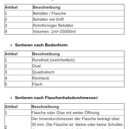
Artikel
Beschreibung
1
Behälter / Flasche
2
Behälter mit Griff
3
Rohrförmiger Behälter
4
Volumen: 1ml~25000ml
Sortieren nach Bodenform:
Artikel
Beschreibung
1
Rundheit (mehrheitlich)
2
Oval
3
Quadratisch
4
Rechteck
5
Flach
Sortieren nach Flaschenhalsdurchmesser:
Artikel
Beschreibung
1
Flasche oder Glas mit weiter Öffnung
Der Innendurchmesser der Flasche beträgt über
30 mm. Die Flasche ist
kleine oder keine Schulter,
2