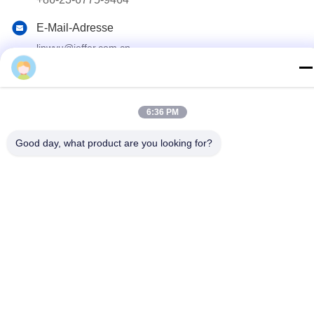
E-Mail-Adresse
linwyu@jeffer.com.cn
Anschrift
4FL, B3 Saturn Builing, Nr. 98- Stern-Straße, neue
Nordzone, Chongqing, China
6:36 PM
Good day, what product are you looking for?
Datenschutzrichtlinie
|
Sitemap
Gute Qualität Chinas Industrieller Glasofen Lieferant. Copyright-©
2020-2026 JEFFER Engineering and Technology Co.,Ltd . Alle
Rechte vorbehalten.